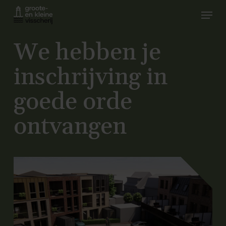
Skip
Menu
to
Close
main
We hebben je
Menu
content
inschrijving in
goede orde
ontvangen